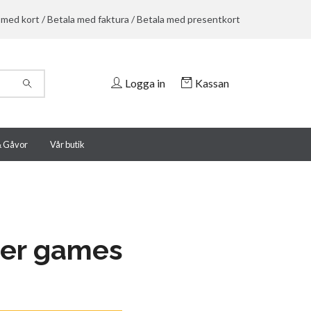
 med kort / Betala med faktura / Betala med presentkort
Logga in
Kassan
& Gåvor
Vår butik
mer games