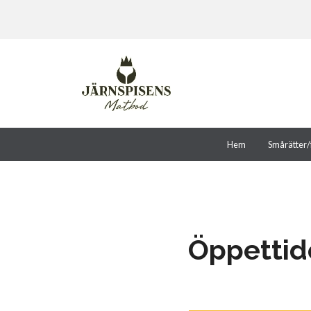
Hem
Smårätter/
Öppettid