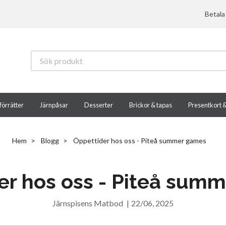
Betala
förrätter
Järnpåsar
Desserter
Brickor & tapas
Presentkort 
Hem
Blogg
Öppettider hos oss - Piteå summer games
er hos oss - Piteå sum
Järnspisens Matbod
|
22/06, 2025