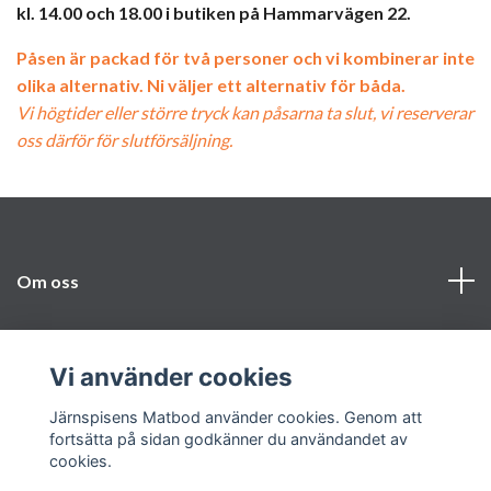
kl. 14.00 och 18.00 i butiken på Hammarvägen 22.
Påsen är packad för två personer och vi kombinerar inte
olika alternativ. Ni väljer ett alternativ för båda.
Vi högtider eller större tryck kan påsarna ta slut, vi reserverar
oss därför för slutförsäljning.
Om oss
Vi finns här
Vi använder cookies
Sociala medier
Järnspisens Matbod använder cookies. Genom att
fortsätta på sidan godkänner du användandet av
cookies.