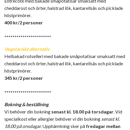
Entrecoté med bakade småpotatisar smaksatt med
cheddarost och örter, halstrad lök, kantarellsås och picklade
höstprimörer.
400 kr/2 personer
***********************
Vegetariskt alternativ
Helbakad rotselleri
med bakade småpotatisar smaksatt med
cheddarost och örter, halstrad lök, kantarellsås och picklade
höstprimörer.
345 kr/2 personer
***********************
Bokning & beställning
Vi behöver din bokning
senast kl. 18.00 på torsdagar
. Vid
specialkost eller allergier behöver vi din bokning
senast kl.
18.00 på onsdagar.
Upphämtning sker på
fredagar mellan